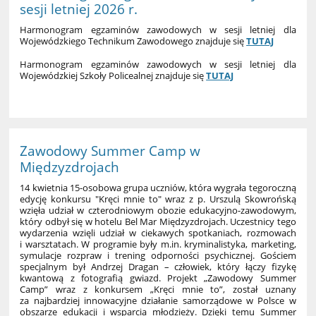
sesji letniej 2026 r.
Harmonogram egzaminów zawodowych w sesji letniej dla
Wojewódzkiego Technikum Zawodowego znajduje się
TUTAJ
Harmonogram egzaminów zawodowych w sesji letniej dla
Wojewódzkiej Szkoły Policealnej znajduje się
TUTAJ
Zawodowy Summer Camp w
Międzyzdrojach
14 kwietnia 15-osobowa grupa uczniów, która wygrała tegoroczną
edycję konkursu "Kręci mnie to" wraz z p. Urszulą Skowrońską
wzięła udział w czterodniowym obozie edukacyjno-zawodowym,
który odbył się w hotelu Bel Mar Międzyzdrojach. Uczestnicy tego
wydarzenia wzięli udział w ciekawych spotkaniach, rozmowach
i warsztatach. W programie były m.in. kryminalistyka, marketing,
symulacje rozpraw i trening odporności psychicznej. Gościem
specjalnym był Andrzej Dragan – człowiek, który łączy fizykę
kwantową z fotografią gwiazd. Projekt „Zawodowy Summer
Camp” wraz z konkursem „Kręci mnie to”, został uznany
za najbardziej innowacyjne działanie samorządowe w Polsce w
obszarze edukacji i wsparcia młodzieży. Dzięki temu Summer