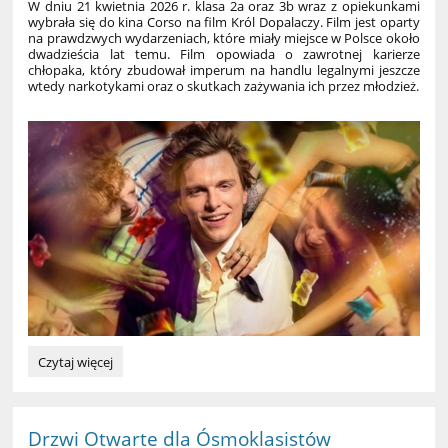
W dniu 21 kwietnia 2026 r. klasa 2a oraz 3b wraz z opiekunkami
wybrała się do kina Corso na film Król Dopalaczy. Film jest oparty
na prawdzwych wydarzeniach, które miały miejsce w Polsce około
dwadzieścia lat temu. Film opowiada o zawrotnej karierze
chłopaka, który zbudował imperum na handlu legalnymi jeszcze
wtedy narkotykami oraz o skutkach zażywania ich przez młodzież.
Wyjście
Czytaj więcej
do
kina:
Drzwi Otwarte dla Ósmoklasistów