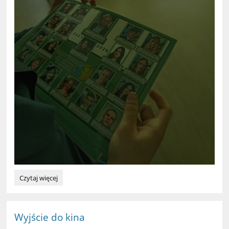
Pożegnanie
Czytaj więcej
klasy
5a:
Wyjście do kina