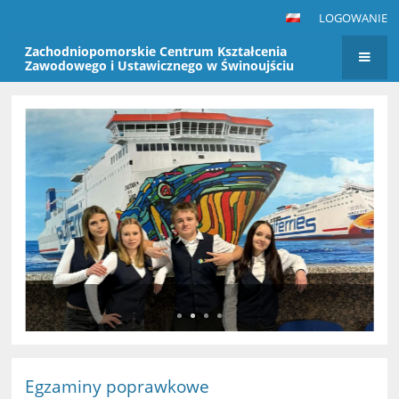
LOGOWANIE
Zachodniopomorskie Centrum Kształcenia
Zawodowego i Ustawicznego w Świnoujściu
Strona
główna
Egzaminy poprawkowe