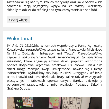
zastanawiali się nad tym, kto ich motywuje oraz jakie osoby w ich
otoczeniu mają największy wpływ na ich rozwój. Warsztaty
skłoniły młodzież do refleksji nad tym, co wyróżnia ich spośród
Wycieczka
Czytaj więcej
zawodoznawcza
do
Szczecina
–
Wolontariat
nagroda
W dniu 21.05.2026r.
w ramach współpracy z Panią Agnieszką
w
Kowalewską
odwiedziliśmy grupę dzieci z
Przedszkola Miejskiego
konkursie
Nr 11 z Oddziałami Integracyjnymi "Tęcza".
Przygotowaliśmy
„Zawody
zajęcia z wykorzystaniem bajek sensorycznych, to wyjątkowe
z
opowieści,
które angażują zmysły dzieci poprzez różnorodne
przyszłością”:
bodźce dotykowe, węchowe, smakowe i słuchowe. Dzięki nim
dzieci mogą rozwijać swoje umiejętności, bawiąc się i ucząc
jednocześnie. Wybraliśmy trzy bajki z książki „Przygody króliczka
Barta i sówki Kui” Przedszkolaki brały także udział w zajęciach
plastycznych i zabawach spontanicznych. Bardzo dziękujemy
personelowi przedszkola z miłe przyjęcie. Pedagog Szkolny
Grażyna Dobosz