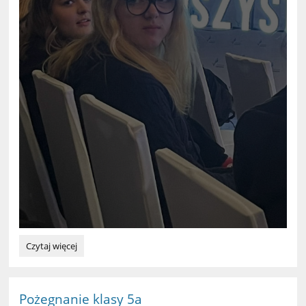
Zawodowy
Czytaj więcej
Summer
Camp
w
Międzyzdrojach:
Pożegnanie klasy 5a