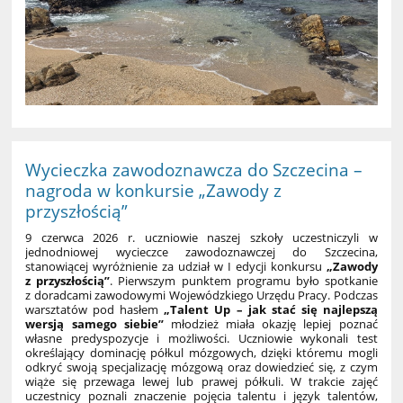
Wycieczka zawodoznawcza do Szczecina –
nagroda w konkursie „Zawody z
przyszłością”
9 czerwca 2026 r. uczniowie naszej szkoły uczestniczyli w
jednodniowej wycieczce zawodoznawczej do Szczecina,
stanowiącej wyróżnienie za udział w I edycji konkursu
„Zawody
z przyszłością”
. Pierwszym punktem programu było spotkanie
z doradcami zawodowymi Wojewódzkiego Urzędu Pracy. Podczas
warsztatów pod hasłem
„Talent Up – jak stać się najlepszą
wersją samego siebie”
młodzież miała okazję lepiej poznać
własne predyspozycje i możliwości. Uczniowie wykonali test
określający dominację półkul mózgowych, dzięki któremu mogli
odkryć swoją specjalizację mózgową oraz dowiedzieć się, z czym
wiąże się przewaga lewej lub prawej półkuli. W trakcie zajęć
uczestnicy poznali znaczenie pojęcia talentu i język talentów,