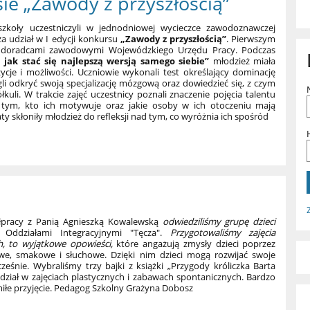
ie „Zawody z przyszłością”
szkoły uczestniczyli w jednodniowej wycieczce zawodoznawczej
za udział w I edycji konkursu
„Zawody z przyszłością”
. Pierwszym
 doradcami zawodowymi Wojewódzkiego Urzędu Pracy. Podczas
 jak stać się najlepszą wersją samego siebie”
młodzież miała
ycje i możliwości. Uczniowie wykonali test określający dominację
i odkryć swoją specjalizację mózgową oraz dowiedzieć się, z czym
kuli. W trakcie zajęć uczestnicy poznali znaczenie pojęcia talentu
ad tym, kto ich motywuje oraz jakie osoby w ich otoczeniu mają
ty skłoniły młodzież do refleksji nad tym, co wyróżnia ich spośród
racy z Panią Agnieszką Kowalewską
odwiedziliśmy grupę dzieci
 Oddziałami Integracyjnymi "Tęcza".
Przygotowaliśmy zajęcia
h, to wyjątkowe opowieści,
które angażują zmysły dzieci poprzez
, smakowe i słuchowe. Dzięki nim dzieci mogą rozwijać swoje
cześnie. Wybraliśmy trzy bajki z książki „Przygody króliczka Barta
 udział w zajęciach plastycznych i zabawach spontanicznych. Bardzo
iłe przyjęcie. Pedagog Szkolny Grażyna Dobosz