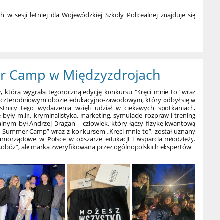
esji letniej dla Wojewódzkiej Szkoły Policealnej znajduje się
 Camp w Międzyzdrojach
, która wygrała tegoroczną edycję konkursu "Kręci mnie to" wraz
 w czterodniowym obozie edukacyjno-zawodowym, który odbył się w
stnicy tego wydarzenia wzięli udział w ciekawych spotkaniach,
yły m.in. kryminalistyka, marketing, symulacje rozpraw i trening
alnym był Andrzej Dragan – człowiek, który łączy fizykę kwantową
wy Summer Camp” wraz z konkursem „Kręci mnie to”, został uznany
 samorządowe w Polsce w obszarze edukacji i wsparcia młodzieży.
„obóz”, ale marka zweryfikowana przez ogólnopolskich ekspertów