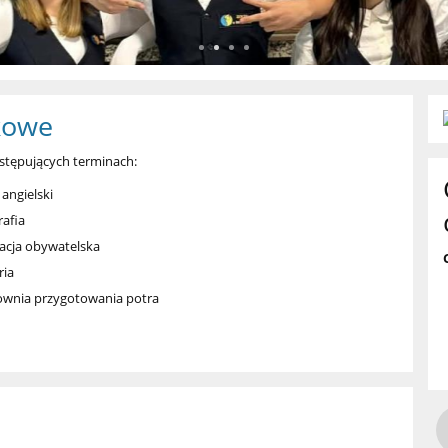
kowe
tępujących terminach:
 angielski
rafia
kacja obywatelska
ria
acownia przygotowania potra