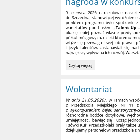
nagroda w konkurs
9 czerwca 2026 r. uczniowie naszej 
do Szczecina, stanowiącej wyróżnienie 
punktem programu było spotkanie z
warsztatów pod hasłem
„Talent Up –
okazję lepiej poznać własne predyspoz
półkul mózgowych, dzięki któremu mogl
wiąże się przewaga lewej lub prawej pół
i język talentów, zastanawiali się n
największy wpływ na ich rozwój. Warszta
Wycieczka
Czytaj więcej
zawodoznawcza
do
Szczecina
Wolontariat
–
nagroda
w
W dniu 21.05.2026r.
w ramach współp
konkursie
z
Przedszkola Miejskiego Nr 11 z
„Zawody
z wykorzystaniem bajek sensorycznyc
różnorodne bodźce dotykowe, węchowe
z
umiejętności, bawiąc się i ucząc jedno
przyszłością”:
i sówki Kui” Przedszkolaki brały także
dziękujemy personelowi przedszkola z m