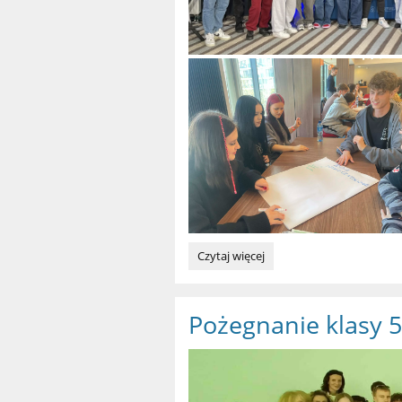
Zawodowy
Czytaj więcej
Summer
Camp
w
Pożegnanie klasy 
Międzyzdrojach: