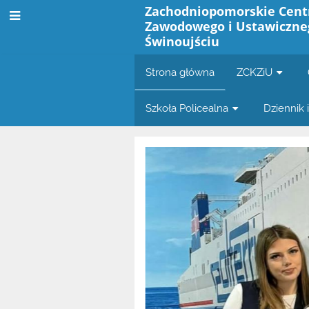
Zachodniopomorskie Cent
Zawodowego i Ustawiczne
Świnoujściu
Strona główna
ZCKZiU
Szkoła Policealna
Dziennik 
Strona
główna