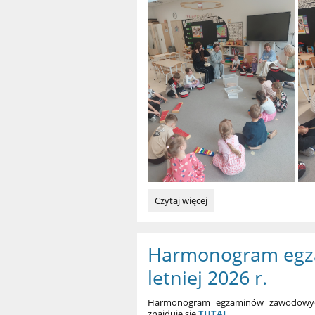
Wolontariat:
Czytaj więcej
Harmonogram egz
letniej 2026 r.
Harmonogram egzaminów zawodowych
znajduje się
TUTAJ